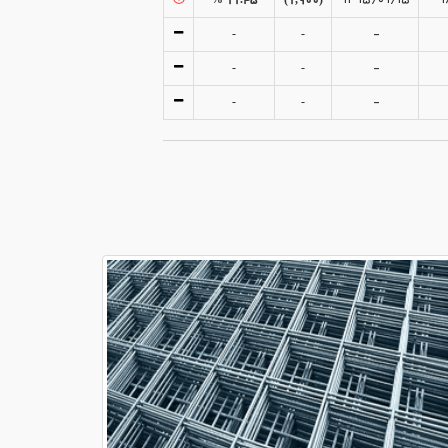
-
-
-
-
-
-
-
-
-