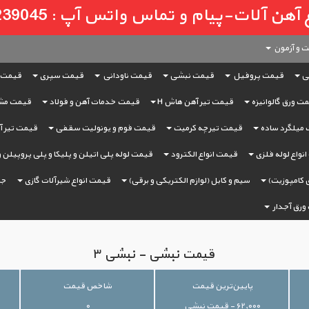
لات-پیام و تماس واتس آپ : 09121239045
 و آزمون
ی
قیمت پروفیل
قیمت نبشی
قیمت ناودانی
قیمت سپری
قیمت 
ت ورق گالوانیزه
قیمت تیر آهن هاش H
قیمت خدمات آهن و فولاد
قیمت مش
میلگرد ساده
قیمت تیرچه کرمیت
قیمت فوم و یونولیت سقفی
قیمت تیر آه
نواع لوله فلزی
قیمت انواع الکترود
قیمت لوله پلی اتیلن و پلیکا و پلی پروپیلن 
 کامپوزیت)
سیم و کابل (لوازم الکتریکی و برقی)
قیمت انواع شیرآلات گازی
جر
ورق آجدار
قیمت نبشی - نبشی ۳
پایین‌ترین قیمت
شاخص قیمت
۶۲,۰۰۰ - قیمت نبشی
۰