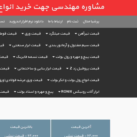
مشاوره مهندسی جهت خرید انواع آهن آ
پرشیا متال
ثبت ‌نام
ارتباط با ما
دانلود نرم افزار اندروید
تست
قیمت تیرآهن
قیمت میلگرد
قیمت ورق
قیمت قوط
قیمت سیم مفتول و آرماتور بندی
قیمت ابزار صنعتی
قیم
قیمت پیچ و مهره و رول بولت
قیمت تسمه فابریک
قیمت 
قیمت پروفیل زد Z
قیمت ابزار بنایی و ساختمانی
قیمت ا
قیمت انواع رول بولت و انکر بولت
قیمت ورق عرشه فولادی(ورق
ابزار آلات رونیکس RONIX
پیچ و مهره و استاد بولت
قیمت 
آخرین قیمت
بالاترین قیمت
۶۲,۰۰۰ - قیمت نبشی
۶۲,۰۰۰ - قیمت نبشی