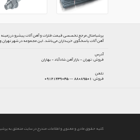
پرشیا‌متال مرجع تخصصی قیمت فلزات و آهن آلات پیشرو در زمینه خرید
آهن آلات پاسخگوی خریداران می‌باشد. این مجموعه در شهر تهران و
آدرس
فروش:
تهران - بازار آهن شادآباد - بهاران
تلفن
فروش:
88089501 --- 09121239045
کلیه حقوق مادی و معنوی و اطلاعات مندرج در سایت متعلق به پرشیا