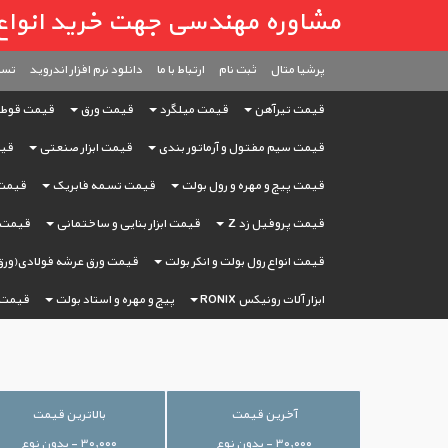
مشاوره مهندسی جهت خرید انواع آهن آ
پرشیا متال
ثبت ‌نام
ارتباط با ما
دانلود نرم افزار اندروید
تست
قیمت تیرآهن
قیمت میلگرد
قیمت ورق
قیمت قوط
قیمت سیم مفتول و آرماتور بندی
قیمت ابزار صنعتی
قیم
قیمت پیچ و مهره و رول بولت
قیمت تسمه فابریک
قیمت 
قیمت پروفیل زد Z
قیمت ابزار بنایی و ساختمانی
قیمت ا
قیمت انواع رول بولت و انکر بولت
قیمت ورق عرشه فولادی(ورق
ابزار آلات رونیکس RONIX
پیچ و مهره و استاد بولت
قیمت 
آخرین قیمت
بالاترین قیمت
۳۰,۰۰۰ - بدون نوع
۳۰,۰۰۰ - بدون نوع