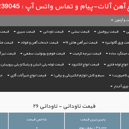
لات-پیام و تماس واتس آپ : 09121239045
 و آزمون
ی
قیمت پروفیل
قیمت نبشی
قیمت ناودانی
قیمت سپری
قیمت 
ت ورق گالوانیزه
قیمت تیر آهن هاش H
قیمت خدمات آهن و فولاد
قیمت مش
میلگرد ساده
قیمت تیرچه کرمیت
قیمت فوم و یونولیت سقفی
قیمت تیر آه
نواع لوله فلزی
قیمت انواع الکترود
قیمت لوله پلی اتیلن و پلیکا و پلی پروپیلن 
 کامپوزیت)
سیم و کابل (لوازم الکتریکی و برقی)
قیمت انواع شیرآلات گازی
جر
ورق آجدار
قیمت ناودانی - ناودانی ۲۶
پایین‌ترین قیمت
شاخص قیمت
۳۰,۰۰۰ - بدون نوع
۰