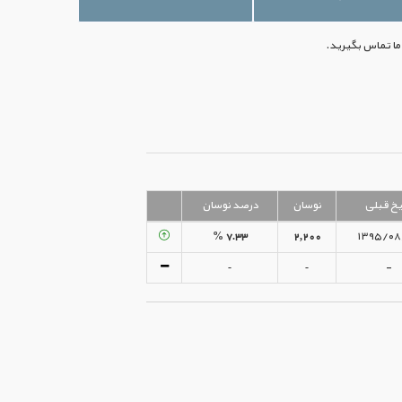
یخ قبلی
نوسان
درصد نوسان
۷.۳۳ %
۲,۲۰۰
۱۳۹۵/۰۸
-
-
-