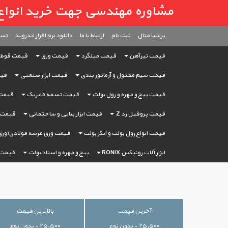
مشاوره مهندسی جهت خرید انواع آهن آ
پرشیا متال
ثبت ‌نام
ارتباط با ما
دانلود نرم افزار اندروید
تست
قیمت تیرآهن
قیمت میلگرد
قیمت ورق
قیمت قوط
قیمت سیم مفتول و آرماتور بندی
قیمت ابزار صنعتی
قیم
قیمت پیچ و مهره و رول بولت
قیمت تسمه فابریک
قیمت 
قیمت پروفیل زد Z
قیمت ابزار بنایی و ساختمانی
قیمت ا
قیمت انواع رول بولت و انکر بولت
قیمت ورق عرشه فولادی(ورق
ابزار آلات رونیکس RONIX
پیچ و مهره و استاد بولت
قیمت 
آخرین قیمت
بالاترین قیمت
۲۵,۵۰۰ - بدون نوع
۲۵,۵۰۰ - بدون نوع