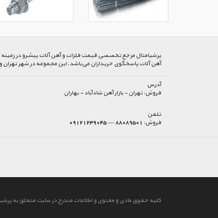
پرشیا‌متال مرجع تخصصی قیمت فلزات و آهن آلات پیشرو در زمینه خرید
آهن آلات پاسخگوی خریداران می‌باشد. این مجموعه در شهر تهران و
آدرس
فروش:
تهران - بازار آهن شادآباد - بهاران
تلفن
فروش:
88089501 --- 09121239045
کلیه حقوق مادی و معنوی و اطلاعات مندرج در سایت متعلق به پرشیا