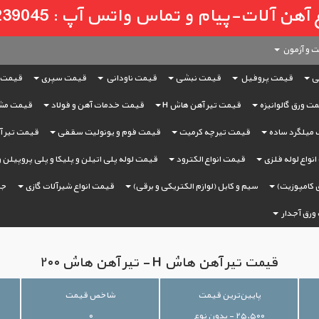
لات-پیام و تماس واتس آپ : 09121239045
 و آزمون
ی
قیمت پروفیل
قیمت نبشی
قیمت ناودانی
قیمت سپری
قیمت 
ت ورق گالوانیزه
قیمت تیر آهن هاش H
قیمت خدمات آهن و فولاد
قیمت مش
میلگرد ساده
قیمت تیرچه کرمیت
قیمت فوم و یونولیت سقفی
قیمت تیر آه
نواع لوله فلزی
قیمت انواع الکترود
قیمت لوله پلی اتیلن و پلیکا و پلی پروپیلن 
 کامپوزیت)
سیم و کابل (لوازم الکتریکی و برقی)
قیمت انواع شیرآلات گازی
جر
ورق آجدار
قیمت تیر آهن هاش H - تیر آهن هاش ۲۰۰
پایین‌ترین قیمت
شاخص قیمت
۲۵,۵۰۰ - بدون نوع
۰