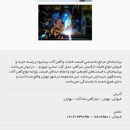
پرشیا‌متال مرجع تخصصی قیمت فلزات و آهن آلات پیشرو در زمینه خرید و
فروش انواع فلزات از قبیل تیر آهن، میل گرد، نبشی، ورق و ... در ایران می‌باشد.
پرشیامتال با قیمت‌های کم‌نظیر خود و اعلام حداقل قیمت روزانه انواع آهن آلات
پاسخگوی خریداران می‌باشد. این مجموعه در شهر تهران واقع شده است و
دارای هیچ شعبه یا نمایندگی نمی‌باشد.
آدرس
فروش:
تهران - بازار آهن شادآباد - بهاران
تلفن
فروش:
88089501 --- 09121239045