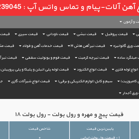
لات-پیام و تماس واتس آپ : 09121239045
 و آزمون
ی
قیمت پروفیل
قیمت نبشی
قیمت ناودانی
قیمت سپری
قیمت 
ت ورق گالوانیزه
قیمت تیر آهن هاش H
قیمت خدمات آهن و فولاد
قیمت مش
میلگرد ساده
قیمت تیرچه کرمیت
قیمت فوم و یونولیت سقفی
قیمت تیر آه
نواع لوله فلزی
قیمت انواع الکترود
قیمت لوله پلی اتیلن و پلیکا و پلی پروپیلن 
 کامپوزیت)
سیم و کابل (لوازم الکتریکی و برقی)
قیمت انواع شیرآلات گازی
جر
ورق آجدار
قیمت پیچ و مهره و رول بولت - رول بولت ۱۸
پایین‌ترین قیمت
شاخص قیمت
۱ - قیمت رول بولت ایرانی
۰