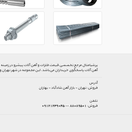
پرشیا‌متال مرجع تخصصی قیمت فلزات و آهن آلات پیشرو در زمینه خرید
آهن آلات پاسخگوی خریداران می‌باشد. این مجموعه در شهر تهران و
آدرس
فروش:
تهران - بازار آهن شادآباد - بهاران
تلفن
فروش:
88089501 --- 09121239045