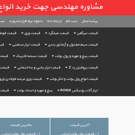
مشاوره مهندسی جهت خرید انواع آهن آ
پرشیا متال
ثبت ‌نام
ارتباط با ما
دانلود نرم افزار اندروید
تست
قیمت تیرآهن
قیمت میلگرد
قیمت ورق
قیمت قوط
قیمت سیم مفتول و آرماتور بندی
قیمت ابزار صنعتی
قیم
قیمت پیچ و مهره و رول بولت
قیمت تسمه فابریک
قیمت 
قیمت پروفیل زد Z
قیمت ابزار بنایی و ساختمانی
قیمت ا
قیمت انواع رول بولت و انکر بولت
قیمت ورق عرشه فولادی(ورق
ابزار آلات رونیکس RONIX
پیچ و مهره و استاد بولت
قیمت 
آخرین قیمت
بالاترین قیمت
۱ - قیمت رول بولت ایرانی
۱ - قیمت رول بولت ایرانی