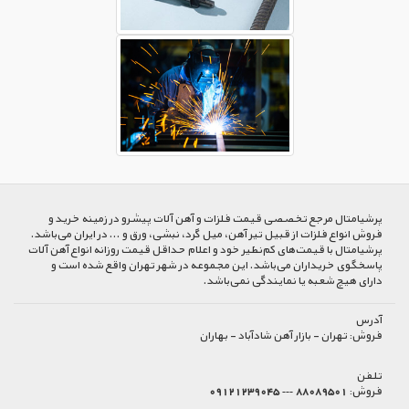
پرشیا‌متال مرجع تخصصی قیمت فلزات و آهن آلات پیشرو در زمینه خرید و
فروش انواع فلزات از قبیل تیر آهن، میل گرد، نبشی، ورق و ... در ایران می‌باشد.
پرشیامتال با قیمت‌های کم‌نظیر خود و اعلام حداقل قیمت روزانه انواع آهن آلات
پاسخگوی خریداران می‌باشد. این مجموعه در شهر تهران واقع شده است و
دارای هیچ شعبه یا نمایندگی نمی‌باشد.
آدرس
فروش:
تهران - بازار آهن شادآباد - بهاران
تلفن
فروش:
88089501 --- 09121239045