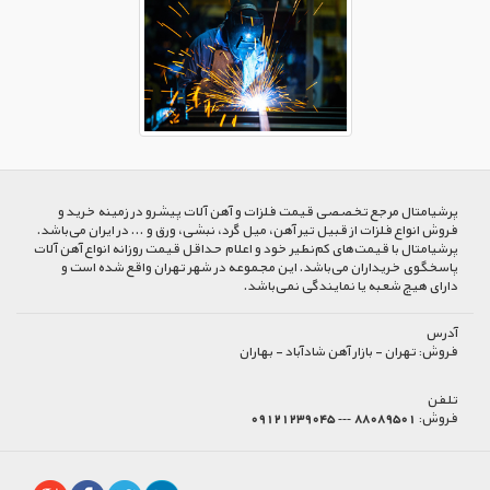
پرشیا‌متال مرجع تخصصی قیمت فلزات و آهن آلات پیشرو در زمینه خرید و
فروش انواع فلزات از قبیل تیر آهن، میل گرد، نبشی، ورق و ... در ایران می‌باشد.
پرشیامتال با قیمت‌های کم‌نظیر خود و اعلام حداقل قیمت روزانه انواع آهن آلات
پاسخگوی خریداران می‌باشد. این مجموعه در شهر تهران واقع شده است و
دارای هیچ شعبه یا نمایندگی نمی‌باشد.
آدرس
فروش:
تهران - بازار آهن شادآباد - بهاران
تلفن
فروش:
88089501 --- 09121239045