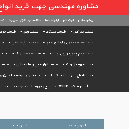
مشاوره مهندسی جهت خرید انواع آهن آ
پرشیا متال
ثبت ‌نام
ارتباط با ما
دانلود نرم افزار اندروید
تست
قیمت تیرآهن
قیمت میلگرد
قیمت ورق
قیمت قوط
قیمت سیم مفتول و آرماتور بندی
قیمت ابزار صنعتی
قیم
قیمت پیچ و مهره و رول بولت
قیمت تسمه فابریک
قیمت 
قیمت پروفیل زد Z
قیمت ابزار بنایی و ساختمانی
قیمت ا
قیمت انواع رول بولت و انکر بولت
قیمت ورق عرشه فولادی(ورق
ابزار آلات رونیکس RONIX
پیچ و مهره و استاد بولت
قیمت 
آخرین قیمت
بالاترین قیمت