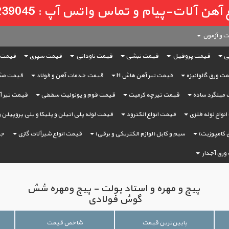
لات-پیام و تماس واتس آپ : 09121239045
 و آزمون
ی
قیمت پروفیل
قیمت نبشی
قیمت ناودانی
قیمت سپری
قیمت 
ت ورق گالوانیزه
قیمت تیر آهن هاش H
قیمت خدمات آهن و فولاد
قیمت مش
میلگرد ساده
قیمت تیرچه کرمیت
قیمت فوم و یونولیت سقفی
قیمت تیر آه
نواع لوله فلزی
قیمت انواع الکترود
قیمت لوله پلی اتیلن و پلیکا و پلی پروپیلن 
 کامپوزیت)
سیم و کابل (لوازم الکتریکی و برقی)
قیمت انواع شیرآلات گازی
جر
ورق آجدار
پیچ و مهره و استاد بولت - پیچ ومهره شش
گوش فولادی
پایین‌ترین قیمت
شاخص قیمت