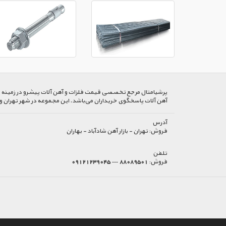
پرشیا‌متال مرجع تخصصی قیمت فلزات و آهن آلات پیشرو در زمینه خرید
آهن آلات پاسخگوی خریداران می‌باشد. این مجموعه در شهر تهران و
آدرس
فروش:
تهران - بازار آهن شادآباد - بهاران
تلفن
فروش:
88089501 --- 09121239045