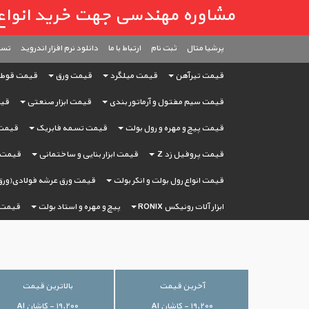
مشاوره مهندسی جهت خرید انواع آهن آ
پرشیا متال
ثبت ‌نام
ارتباط با ما
دانلود نرم افزار اندروید
تست
قیمت تیرآهن
قیمت میلگرد
قیمت ورق
قیمت قوط
قیمت سیم مفتول و آرماتور بندی
قیمت ابزار صنعتی
قیم
قیمت پیچ و مهره و رول بولت
قیمت تسمه فابریک
قیمت 
قیمت پروفیل زد Z
قیمت ابزار بنایی و ساختمانی
قیمت ا
قیمت انواع رول بولت و انکر بولت
قیمت ورق عرشه فولادی(ورق
ابزار آلات رونیکس RONIX
پیچ و مهره و استاد بولت
قیمت 
آخرین قیمت
بالاترین قیمت
۱۹,۲۰۰ - کاشان AI
۱۹,۲۰۰ - کاشان AI