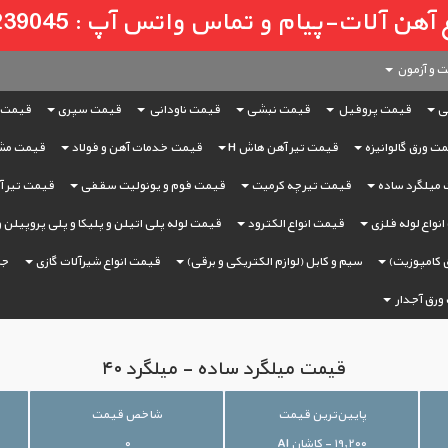
لات-پیام و تماس واتس آپ : 09121239045
 و آزمون
ی
قیمت پروفیل
قیمت نبشی
قیمت ناودانی
قیمت سپری
قیمت 
ت ورق گالوانیزه
قیمت تیر آهن هاش H
قیمت خدمات آهن و فولاد
قیمت مش
میلگرد ساده
قیمت تیرچه کرمیت
قیمت فوم و یونولیت سقفی
قیمت تیر آه
نواع لوله فلزی
قیمت انواع الکترود
قیمت لوله پلی اتیلن و پلیکا و پلی پروپیلن 
 کامپوزیت)
سیم و کابل (لوازم الکتریکی و برقی)
قیمت انواع شیرآلات گازی
جر
ورق آجدار
قیمت میلگرد ساده - میلگرد ۴۰
پایین‌ترین قیمت
شاخص قیمت
۱۹,۲۰۰ - کاشان AI
۰