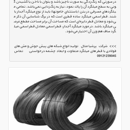
در صورتي كه زنگ‌زدگي به صورت ناچيز باشد و بتوان با ناخن يا كشيدن گ
وني به سطح ميلگرد آن را پاك نمود، نياز به زنگ‌زدايي نمي‌باشد. تمامي م
يلگردهاي مصرفي در بتن (باستثناي خاموتها) بايد از نوع ميلگرد آجدار با
شند. قطر اسمي ميلگرد ساده قطري است كه در برگ شناسايي آن ذكر م
ي‌شود و معادل قطر دايره‌اي است كه مساحت آن برابر مساحت مقطع عرض
ي ميلگرد باشد. در مورد ميلگرد آجدار، قطر اسمي معادل قطر اسمي ميل
>>>   شرکت   پرشیا متال    تولید انواع شبکه های پیش جوش و مش های 
فولادی با قطر های میلگرد متفاوت و ابعاد چشمه درخواستی        تماس   
09121239045
