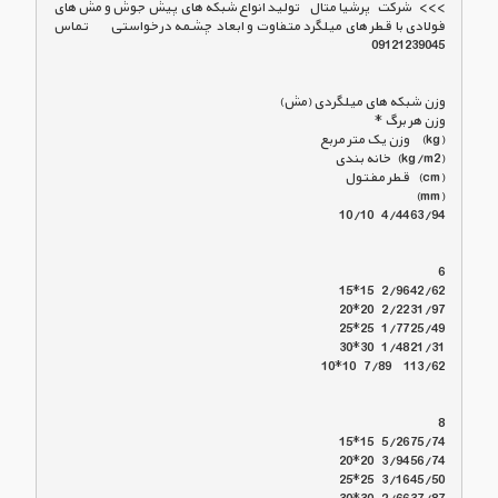
>>>   شرکت   پرشیا متال    تولید انواع شبکه های پیش جوش و مش های 
فولادی با قطر های میلگرد متفاوت و ابعاد چشمه درخواستی        تماس   