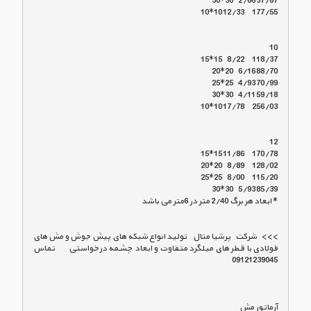
>>>   شرکت   پرشیا متال    تولید انواع شبکه های پیش جوش و مش های 
فولادی با قطر های میلگرد متفاوت و ابعاد چشمه درخواستی        تماس   