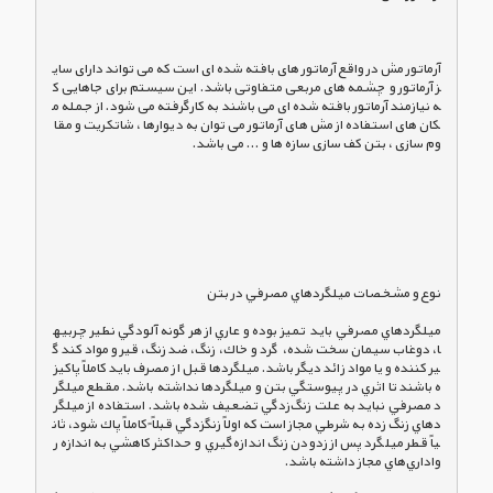
آرماتور مش در واقع آرماتور های بافته شده ای است که می تواند دارای سای
ز آرماتور و چشمه های مربعی متفاوتی باشد. این سیستم برای جاهایی ک
ه نیازمند آرماتور بافته شده ای می باشند به کارگرفته می شود. از جمله م
کان های استفاده از مش های آرماتور می توان به دیوارها ، شاتکریت و مقا
ميلگردهاي مصرفي بايد  تميز بوده و عاري از هر گونه آلودگي نظير چربيه
ا، دوغاب سيمان سخت شده،  گرد و خاك، زنگ، ضد زنگ، قير و مواد كند گ
ير كننده و يا مواد زائد ديگر باشد. ميلگردها قبل از مصرف بايد كاملاً پاكيز
ه باشند تا اثري در پيوستگي بتن و ميلگردها نداشته باشد. مقطع ميلگر
د مصرفي نبايد به علت زنگ‌زدگي تضعيف شده باشد. استفاده از ميلگر
دهاي زنگ زده به شرطي مجاز است كه اولاً زنگزدگي قبلاً ً كاملاً پاك شود، ثان
ياً قطر ميلگرد پس از زدودن زنگ اندازه‌گيري و حداكثر كاهشي به اندازه ر