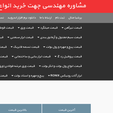
مشاوره مهندسی جهت خرید انواع آهن آ
پرشیا متال
ثبت ‌نام
ارتباط با ما
دانلود نرم افزار اندروید
تست
قیمت تیرآهن
قیمت میلگرد
قیمت ورق
قیمت قوط
قیمت سیم مفتول و آرماتور بندی
قیمت ابزار صنعتی
قیم
قیمت پیچ و مهره و رول بولت
قیمت تسمه فابریک
قیمت 
قیمت پروفیل زد Z
قیمت ابزار بنایی و ساختمانی
قیمت ا
قیمت انواع رول بولت و انکر بولت
قیمت ورق عرشه فولادی(ورق
ابزار آلات رونیکس RONIX
پیچ و مهره و استاد بولت
قیمت 
آخرین قیمت
بالاترین قیمت