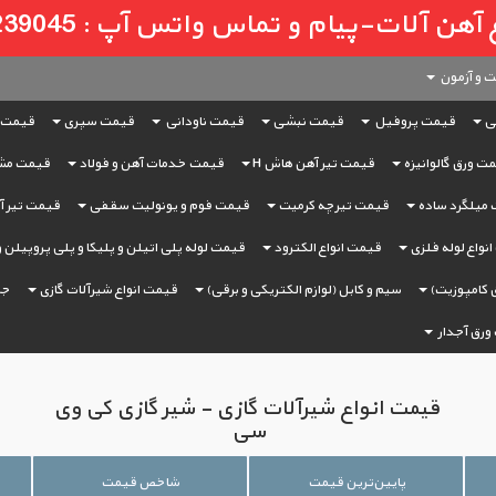
لات-پیام و تماس واتس آپ : 09121239045
 و آزمون
ی
قیمت پروفیل
قیمت نبشی
قیمت ناودانی
قیمت سپری
قیمت 
ت ورق گالوانیزه
قیمت تیر آهن هاش H
قیمت خدمات آهن و فولاد
قیمت مش
میلگرد ساده
قیمت تیرچه کرمیت
قیمت فوم و یونولیت سقفی
قیمت تیر آه
نواع لوله فلزی
قیمت انواع الکترود
قیمت لوله پلی اتیلن و پلیکا و پلی پروپیلن 
 کامپوزیت)
سیم و کابل (لوازم الکتریکی و برقی)
قیمت انواع شیرآلات گازی
جر
ورق آجدار
قیمت انواع شیرآلات گازی - شیر گازی کی وی
سی
پایین‌ترین قیمت
شاخص قیمت