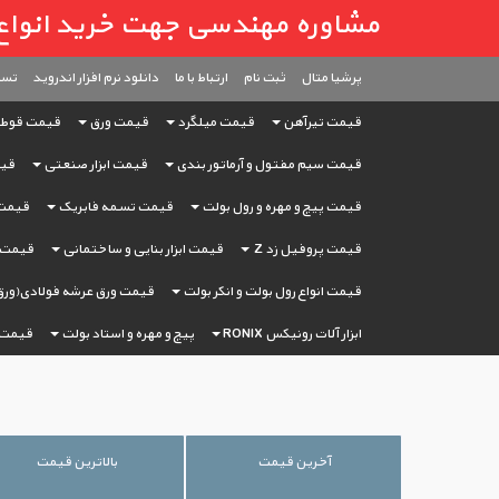
مشاوره مهندسی جهت خرید انواع آهن آ
پرشیا متال
ثبت ‌نام
ارتباط با ما
دانلود نرم افزار اندروید
تست
قیمت تیرآهن
قیمت میلگرد
قیمت ورق
قیمت قوط
قیمت سیم مفتول و آرماتور بندی
قیمت ابزار صنعتی
قیم
قیمت پیچ و مهره و رول بولت
قیمت تسمه فابریک
قیمت 
قیمت پروفیل زد Z
قیمت ابزار بنایی و ساختمانی
قیمت ا
قیمت انواع رول بولت و انکر بولت
قیمت ورق عرشه فولادی(ورق
ابزار آلات رونیکس RONIX
پیچ و مهره و استاد بولت
قیمت 
آخرین قیمت
بالاترین قیمت