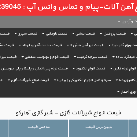
لات-پیام و تماس واتس آپ : 09121239045
 و آزمون
ی
قیمت پروفیل
قیمت نبشی
قیمت ناودانی
قیمت سپری
قیمت 
ت ورق گالوانیزه
قیمت تیر آهن هاش H
قیمت خدمات آهن و فولاد
قیمت مش
میلگرد ساده
قیمت تیرچه کرمیت
قیمت فوم و یونولیت سقفی
قیمت تیر آه
نواع لوله فلزی
قیمت انواع الکترود
قیمت لوله پلی اتیلن و پلیکا و پلی پروپیلن 
 کامپوزیت)
سیم و کابل (لوازم الکتریکی و برقی)
قیمت انواع شیرآلات گازی
جر
ورق آجدار
قیمت انواع شیرآلات گازی - شیر گازی آهارکو
پایین‌ترین قیمت
شاخص قیمت