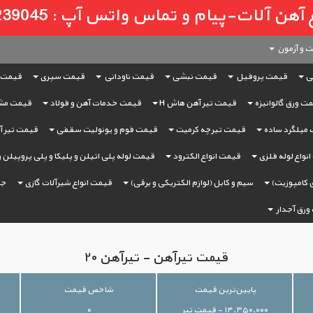
لات-پیام و تماس واتس آپ : 09121239045
 و آزمون
ی
قیمت پروفیل
قیمت نبشی
قیمت ناودانی
قیمت سپری
قیمت 
ت ورق گالوانیزه
قیمت تیر آهن هاش H
قیمت خدمات آهن و فولاد
قیمت مش
میلگرد ساده
قیمت تیرچه کرمیت
قیمت فوم و یونولیت سقفی
قیمت تیر آه
نواع لوله فلزی
قیمت انواع الکترود
قیمت لوله پلی اتیلن و پلیکا و پلی پروپیلن 
 کامپوزیت)
سیم و کابل (لوازم الکتریکی و برقی)
قیمت انواع شیرآلات گازی
جر
ورق آجدار
قیمت تیرآهن - تیرآهن ۲۰
پایین‌ترین قیمت
شاخص قیمت
۱۴,۳۵۰,۰۰۰ - قیمت تیر
۰