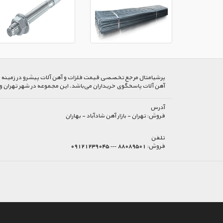
پرشیا‌متال مرجع تخصصی قیمت فلزات و آهن آلات پیشرو در زمینه خرید
آهن آلات پاسخگوی خریداران می‌باشد. این مجموعه در شهر تهران و
آدرس
فروش:
تهران - بازار آهن شادآباد - بهاران
تلفن
فروش:
88089501 --- 09121239045