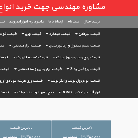
مشاوره مهندسی جهت خرید انواع آهن آ
پرشیا متال
ثبت ‌نام
ارتباط با ما
دانلود نرم افزار اندروید
تست
قیمت تیرآهن
قیمت میلگرد
قیمت ورق
قیمت قوط
قیمت سیم مفتول و آرماتور بندی
قیمت ابزار صنعتی
قیم
قیمت پیچ و مهره و رول بولت
قیمت تسمه فابریک
قیمت 
قیمت پروفیل زد Z
قیمت ابزار بنایی و ساختمانی
قیمت ا
قیمت انواع رول بولت و انکر بولت
قیمت ورق عرشه فولادی(ورق
ابزار آلات رونیکس RONIX
پیچ و مهره و استاد بولت
قیمت 
آخرین قیمت
بالاترین قیمت
۱۴,۳۵۰,۰۰۰ - قیمت تیر
۱۴,۳۵۰,۰۰۰ - قیمت تیر