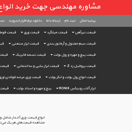
مشاوره مهندسی جهت خرید انواع آهن آ
پرشیا متال
ثبت ‌نام
ارتباط با ما
دانلود نرم افزار اندروید
تست
قیمت تیرآهن
قیمت میلگرد
قیمت ورق
قیمت قوط
قیمت سیم مفتول و آرماتور بندی
قیمت ابزار صنعتی
قیم
قیمت پیچ و مهره و رول بولت
قیمت تسمه فابریک
قیمت 
قیمت پروفیل زد Z
قیمت ابزار بنایی و ساختمانی
قیمت ا
قیمت انواع رول بولت و انکر بولت
قیمت ورق عرشه فولادی(ورق
ابزار آلات رونیکس RONIX
پیچ و مهره و استاد بولت
قیمت 
انواع قیمت ورق آجدار شامل ورق
مشاهده قیمت‌های هر یک می‌توان