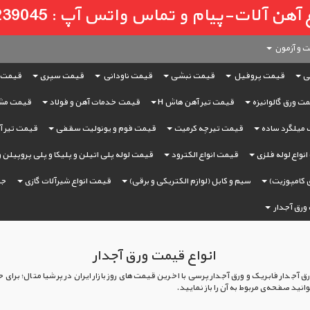
لات-پیام و تماس واتس آپ : 09121239045
 و آزمون
ی
قیمت پروفیل
قیمت نبشی
قیمت ناودانی
قیمت سپری
قیمت 
ت ورق گالوانیزه
قیمت تیر آهن هاش H
قیمت خدمات آهن و فولاد
قیمت مش
میلگرد ساده
قیمت تیرچه کرمیت
قیمت فوم و یونولیت سقفی
قیمت تیر آه
نواع لوله فلزی
قیمت انواع الکترود
قیمت لوله پلی اتیلن و پلیکا و پلی پروپیلن 
 کامپوزیت)
سیم و کابل (لوازم الکتریکی و برقی)
قیمت انواع شیرآلات گازی
جر
ورق آجدار
انواع قیمت ورق آجدار
 آجدار فابریک و ورق آجدار پرسی با اخرین قیمت‌های روز بازار ایران در پرشیا متال؛ برای
ید صفحه‌ی مربوط به آن را باز نمایید.