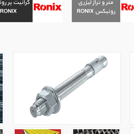
متر و تراز لیزری
گرانیت بر ر
رونیکس RONIX
RONIX