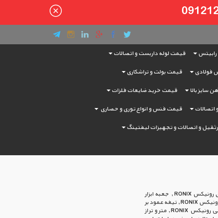
رابیتس
قیمت لوله داربست و اتصالات
 فولادی
قیمت بولت و تراشکاری
ن سایز بالا
قیمت خرید ضایعات فلزات
و اتصالات
قیمت فنس و انواع توری و حصاری
ثقیل و اتصالات و تجهیزات لیفتینگ
انواع ابزار آلات رونیکس RONIX شامل کیف ابزار رونیکس RONIX , کمپرسور باد فندکی رونیکس RONIX , چراغ قوه شارژی رونیکس RONIX , جعبه ابزار
رونیکس RONIX , پیچ گوشتی برقی رونیکس RONIX , مینی فرز آهنگری رونیکس RONIX , دریل رونیکس RONIX , بتن کن رونیکس RONIX , تیغه عمود بر
رونیکس RONIX , فرز آهنگری رونیکس RONIX , اینورتر رونیکس RONIX , پیچ گوشتی شارژی رونیکس RONIX , ابزار دستی رونیکس RONIX , متر و تراز