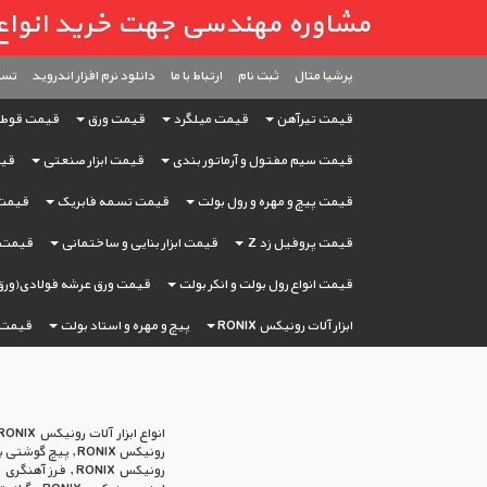
مشاوره مهندسی جهت خرید انواع آهن آ
پرشیا متال
ثبت ‌نام
ارتباط با ما
دانلود نرم افزار اندروید
تست
قیمت تیرآهن
قیمت میلگرد
قیمت ورق
قیمت قوط
قیمت سیم مفتول و آرماتور بندی
قیمت ابزار صنعتی
قیم
قیمت پیچ و مهره و رول بولت
قیمت تسمه فابریک
قیمت 
قیمت پروفیل زد Z
قیمت ابزار بنایی و ساختمانی
قیمت ا
قیمت انواع رول بولت و انکر بولت
قیمت ورق عرشه فولادی(ورق
ابزار آلات رونیکس RONIX
پیچ و مهره و استاد بولت
قیمت 