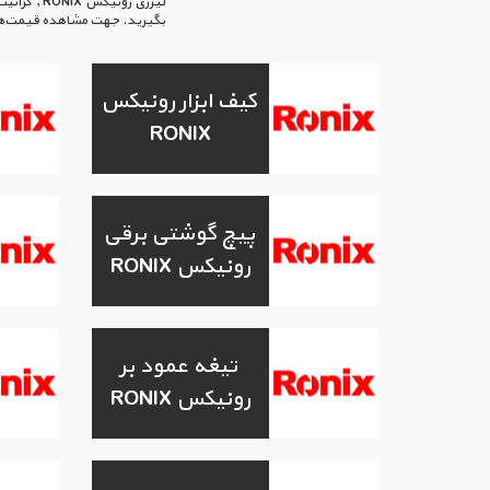
بگیرید. جهت مشاهده قیمت‌های ه
کیف ابزار رونیکس
RONIX
پیچ گوشتی برقی
رونیکس RONIX
تیغه عمود بر
رونیکس RONIX