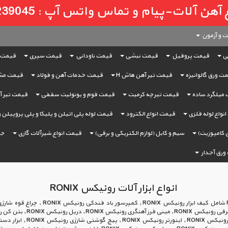
لات-پیام و تماس واتس آپ : 09121239045
 و آزمون
ی
قیمت پروفیل
قیمت نبشی
قیمت ناودانی
قیمت سپری
قیمت 
ت ورق گالوانیزه
قیمت تیر آهن هاش H
قیمت خدمات آهن و فولاد
قیمت مش
میلگرد ساده
قیمت تیرچه کرمیت
قیمت فوم و یونولیت سقفی
قیمت تیر آه
نواع لوله فلزی
قیمت انواع الکترود
قیمت لوله پلی اتیلن و پلیکا و پلی پروپیلن 
 کامپوزیت)
سیم و کابل (لوازم الکتریکی و برقی)
قیمت انواع شیرآلات گازی
جر
ورق آجدار
انواع ابزار آلات رونیکس RONIX