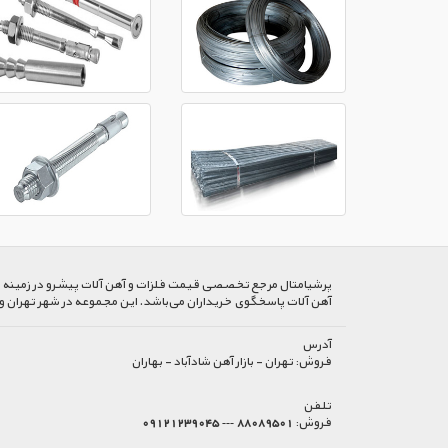
پرشیا‌متال مرجع تخصصی قیمت فلزات و آهن آلات پیشرو در زمینه خرید
آهن آلات پاسخگوی خریداران می‌باشد. این مجموعه در شهر تهران و
آدرس
فروش:
تهران - بازار آهن شادآباد - بهاران
تلفن
فروش:
88089501 --- 09121239045