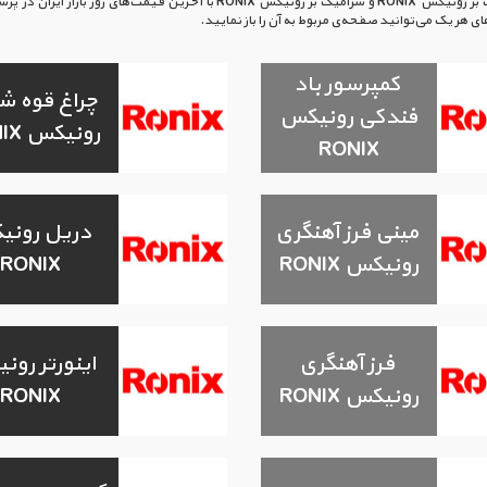
لیزری رونیکس RONIX , گرانیت بر رونیکس RONIX و سرامیک بر رونیکس RONIX با اخرین ق
ر یک می‌توانید صفحه‌ی مربوط به آن را باز نمایید.
کمپرسور باد
چراغ قوه ش
فندکی رونیکس
رونیکس RONIX
RONIX
مینی فرز آهنگری
دریل رون
رونیکس RONIX
RONIX
فرز آهنگری
اینورتر رو
رونیکس RONIX
RONIX