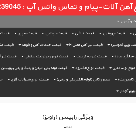
لات-پیام و تماس واتس آپ : 09121239045
 و آزمون
ی
قیمت پروفیل
قیمت نبشی
قیمت ناودانی
قیمت سپری
قیمت 
ت ورق گالوانیزه
قیمت تیر آهن هاش H
قیمت خدمات آهن و فولاد
قیمت مش
میلگرد ساده
قیمت تیرچه کرمیت
قیمت فوم و یونولیت سقفی
قیمت تیر آه
نواع لوله فلزی
قیمت انواع الکترود
قیمت لوله پلی اتیلن و پلیکا و پلی پروپیلن 
 کامپوزیت)
سیم و کابل (لوازم الکتریکی و برقی)
قیمت انواع شیرآلات گازی
جر
ورق آجدار
ویژگی رابیتس (راویز)
مقاله