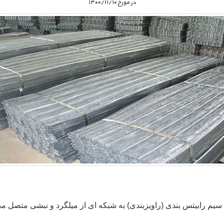
در مورخ ۱۴۰۰/۱۱/۱۰
یم رابیتس بندی (راویزبندی) به شبکه‏ ای از میلگرد و نبشی متصل می‏