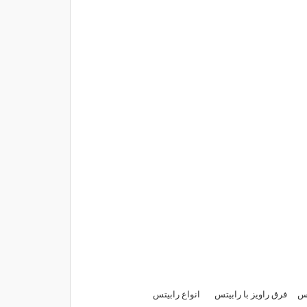
تس
فرق راویز با رابیتس
انواع رابیتس