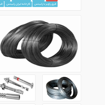
فرق راویز با رابیتس
کارخانه ایران رابیتس
قی