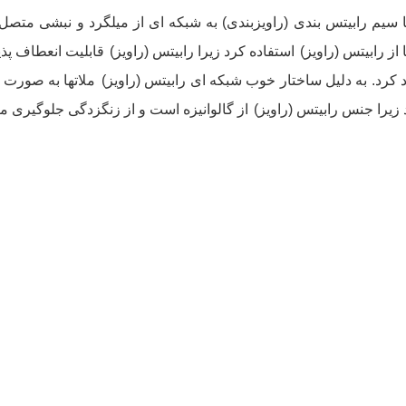
سیم رابیتس بندی (راویزبندی) به شبکه‏ ای از میلگرد و نبشی متصل
از رابیتس (راویز)
استفاده کرد زیرا رابیتس (راویز)
قابلیت انعطاف پذی
د کرد. به دلیل ساختار خوب شبکه ای رابیتس (راویز)
ملاتها به صورت 
زیرا جنس رابیتس (راویز)
از گالوانیزه است و از زنگزدگی جلوگیری می