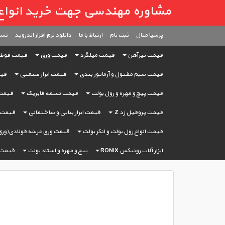
مشاوره مهندسی جهت خرید انواع آهن آ
پرشیا متال
ثبت ‌نام
ارتباط با ما
دانلود نرم افزار اندروید
تست
قیمت تیرآهن
قیمت میلگرد
قیمت ورق
قیمت قوط
قیمت سیم مفتول و آرماتور بندی
قیمت ابزار صنعتی
قیم
قیمت پیچ و مهره و رول بولت
قیمت تسمه فابریک
قیمت 
قیمت پروفیل زد Z
قیمت ابزار بنایی و ساختمانی
قیمت ا
قیمت انواع رول بولت و انکر بولت
قیمت ورق عرشه فولادی(ورق
ابزار آلات رونیکس RONIX
پیچ و مهره و استاد بولت
قیمت 