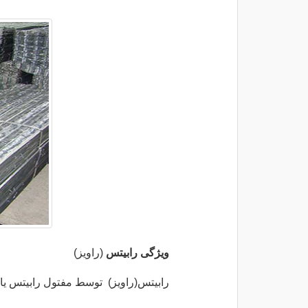
ویژگی رابیتس
(راویز)
رابیتس(راویز)
توسط مفتول رابیتس یا س