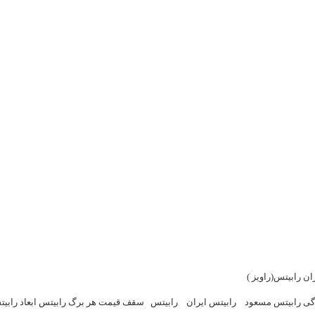
ان رابیتس(راویز )
دگی رابیتس مسعود
رابیتس ایران
رابیتس
سقف قیمت هر برگ رابیتس ابعاد رابی