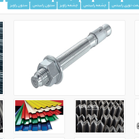
مت توری رابیتس
چشمه رابیتس
چشمه راویز
ستون رابیتس
ستون راویز