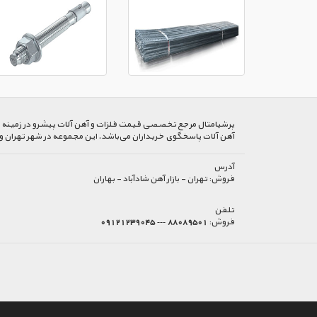
پرشیا‌متال مرجع تخصصی قیمت فلزات و آهن آلات پیشرو در زمینه خرید
آهن آلات پاسخگوی خریداران می‌باشد. این مجموعه در شهر تهران و
آدرس
فروش:
تهران - بازار آهن شادآباد - بهاران
تلفن
فروش:
88089501 --- 09121239045