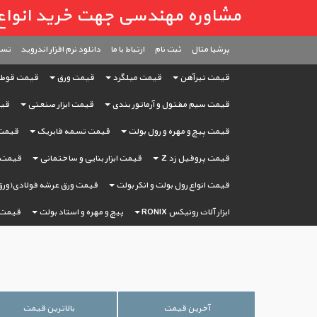
مشاوره مهندسی جهت خرید انواع آهن آ
پرشیا متال
ثبت ‌نام
ارتباط با ما
دانلود نرم افزار اندروید
تست
قیمت تیرآهن
قیمت میلگرد
قیمت ورق
قیمت قوط
قیمت سیم مفتول و آرماتور بندی
قیمت ابزار صنعتی
قیم
قیمت پیچ و مهره و رول بولت
قیمت تسمه فابریک
قیمت 
قیمت پروفیل زد Z
قیمت ابزار بنایی و ساختمانی
قیمت ا
قیمت انواع رول بولت و انکر بولت
قیمت ورق عرشه فولادی(ورق
ابزار آلات رونیکس RONIX
پیچ و مهره و استاد بولت
قیمت 
آخرین قیمت
بالاترین قیمت