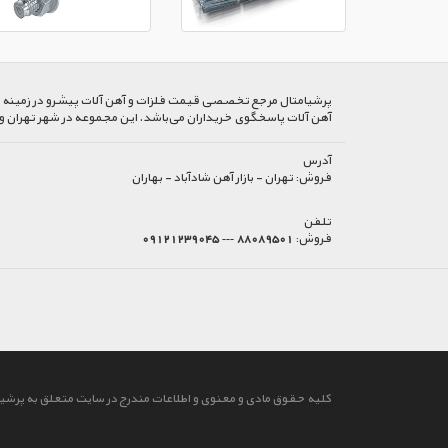
پرشیا‌متال مرجع تخصصی قیمت فلزات و آهن آلات پیشرو در زمینه خرید
آهن آلات پاسخگوی خریداران می‌باشد. این مجموعه در شهر تهران و
آدرس
فروش:
تهران - بازار آهن شادآباد - بهاران
تلفن
فروش:
88089501 --- 09121239045
کلیه حقوق مادی و معنوی و اطلاعات مندرج در سایت متعلق به پرشیا