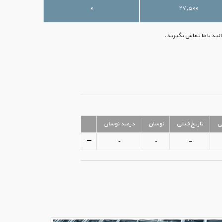
۰
۲۷,۵۰۰
ی
تاریخ قبلی
نوسان
درصد نوسان
-
-
-