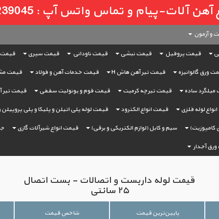
لات-پیام و تماس واتس آپ : 09121239045
 و آزمون
ی
قیمت پروفیل
قیمت نبشی
قیمت ناودانی
قیمت سپری
قیمت 
ت ورق گالوانیزه
قیمت تیر آهن هاش H
قیمت خدمات آهن و فولاد
قیمت مش
میلگرد ساده
قیمت تیرچه کرمیت
قیمت فوم و یونولیت سقفی
قیمت تیر آه
نواع لوله فلزی
قیمت انواع الکترود
قیمت لوله پلی اتیلن و پلیکا و پلی پروپیلن 
 کامپوزیت)
سیم و کابل (لوازم الکتریکی و برقی)
قیمت انواع شیرآلات گازی
جر
ورق آجدار
قیمت لوله داربست و اتصالات - بست اتصال
۲۵ سانتی
پایین‌ترین قیمت
شاخص قیمت