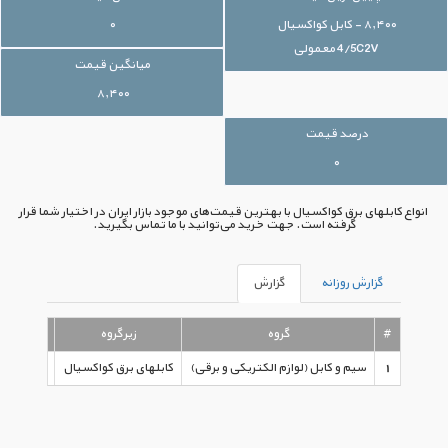
۸,۴۰۰ - کابل کواکسیال
۰
4/5C2V معمولی
میانگین قیمت
۸,۴۰۰
درصد قیمت
۰
انواع کابلهای برق کواکسیال با بهترین قیمت‌های موجود بازار ایران در اختیار شما قرار
گرفته است. جهت خرید می‌توانید با ما تماس بگیرید.
گزارش روزانه
گزارش
#
گروه
زیرگروه
1
سیم و کابل (لوازم الکتریکی و برقی)
کابلهای برق کواکسیال
کابل کواکسیال C۲V