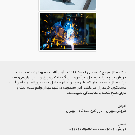
پرشیا‌متال مرجع تخصصی قیمت فلزات و آهن آلات پیشرو در زمینه خرید و
فروش انواع فلزات از قبیل تیر آهن، میل گرد، نبشی، ورق و ... در ایران می‌باشد.
پرشیامتال با قیمت‌های کم‌نظیر خود و اعلام حداقل قیمت روزانه انواع آهن آلات
پاسخگوی خریداران می‌باشد. این مجموعه در شهر تهران واقع شده است و
دارای هیچ شعبه یا نمایندگی نمی‌باشد.
آدرس
فروش:
تهران - بازار آهن شادآباد - بهاران
تلفن
فروش:
88089501 --- 09121239045