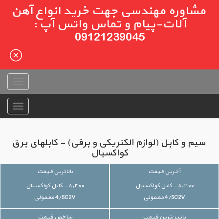
مشاوره مهندسی جهت خرید انواع آهن
آلات-پیام و تماس واتس آپ :
09121239045
سیم و کابل (لوازم الکتریکی و برقی) - کابلهای برق
کواکسیال
آخرین قیمت
بالاترین قیمت
۸,۴۰۰ - کابل کواکسیال
۸,۴۰۰ - کابل کواکسیال
4/5C2V معمولی
4/5C2V معمولی
پایین‌ترین قیمت
شاخص قیمت