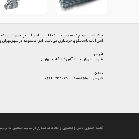
پرشیا‌متال مرجع تخصصی قیمت فلزات و آهن آلات پیشرو در زمینه خرید
آهن آلات پاسخگوی خریداران می‌باشد. این مجموعه در شهر تهران و
آدرس
فروش:
تهران - بازار آهن شادآباد - بهاران
تلفن
فروش:
88089501 --- 09121239045
کلیه حقوق مادی و معنوی و اطلاعات مندرج در سایت متعلق به پرشیا