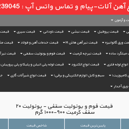
لات-پیام و تماس واتس آپ : 09121239045
 و آزمون
ی
قیمت پروفیل
قیمت نبشی
قیمت ناودانی
قیمت سپری
قیمت 
ت ورق گالوانیزه
قیمت تیر آهن هاش H
قیمت خدمات آهن و فولاد
قیمت مش
میلگرد ساده
قیمت تیرچه کرمیت
قیمت فوم و یونولیت سقفی
قیمت تیر آه
نواع لوله فلزی
قیمت انواع الکترود
قیمت لوله پلی اتیلن و پلیکا و پلی پروپیلن 
 کامپوزیت)
سیم و کابل (لوازم الکتریکی و برقی)
قیمت انواع شیرآلات گازی
جر
ورق آجدار
قیمت فوم و یونولیت سقفی - یونولیت ۲۰
سقف کرمیت ۹۰۰-۱۰۰۰ گرم
پایین‌ترین قیمت
شاخص قیمت