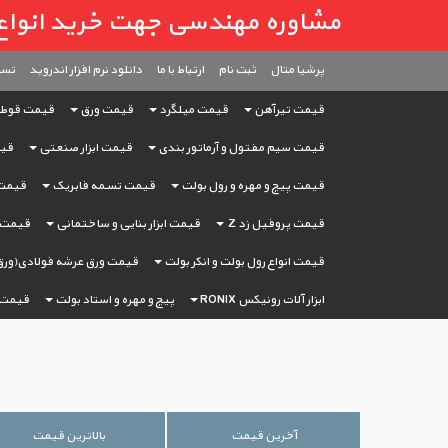
مشاوره مهندسی جهت خرید انواع آهن آ
پرشیا متال
ثبت ‌نام
ارتباط با ما
دانلود نرم افزار اندروید
تست
قیمت تیرآهن
قیمت میلگرد
قیمت ورق
قیمت قوط
قیمت سیم مفتول و آرماتور بندی
قیمت ابزار صنعتی
قیم
قیمت پیچ و مهره و رول بولت
قیمت تسمه فابریک
قیمت 
قیمت پروفیل زد Z
قیمت ابزار بنایی و ساختمانی
قیمت ا
قیمت انواع رول بولت و انکر بولت
قیمت ورق عرشه فولادی(ورق
ابزار آلات رونیکس RONIX
پیچ و مهره و استاد بولت
قیمت 
آخرین قیمت
بالاترین قیمت