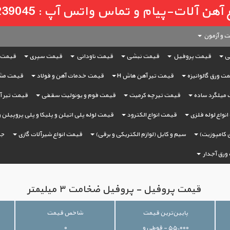
لات-پیام و تماس واتس آپ : 09121239045
 و آزمون
ی
قیمت پروفیل
قیمت نبشی
قیمت ناودانی
قیمت سپری
قیمت 
ت ورق گالوانیزه
قیمت تیر آهن هاش H
قیمت خدمات آهن و فولاد
قیمت مش
میلگرد ساده
قیمت تیرچه کرمیت
قیمت فوم و یونولیت سقفی
قیمت تیر آه
نواع لوله فلزی
قیمت انواع الکترود
قیمت لوله پلی اتیلن و پلیکا و پلی پروپیلن 
 کامپوزیت)
سیم و کابل (لوازم الکتریکی و برقی)
قیمت انواع شیرآلات گازی
جر
ورق آجدار
قیمت پروفیل - پروفیل ضخامت ۳ میلیمتر
پایین‌ترین قیمت
شاخص قیمت
۵۵,۰۰۰ - قوطی و
۰