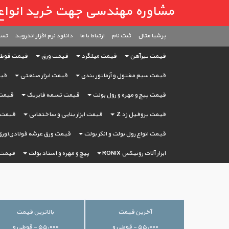
مشاوره مهندسی جهت خرید انواع آهن آ
پرشیا متال
ثبت ‌نام
ارتباط با ما
دانلود نرم افزار اندروید
تست
قیمت تیرآهن
قیمت میلگرد
قیمت ورق
قیمت قوط
قیمت سیم مفتول و آرماتور بندی
قیمت ابزار صنعتی
قیم
قیمت پیچ و مهره و رول بولت
قیمت تسمه فابریک
قیمت 
قیمت پروفیل زد Z
قیمت ابزار بنایی و ساختمانی
قیمت ا
قیمت انواع رول بولت و انکر بولت
قیمت ورق عرشه فولادی(ورق
ابزار آلات رونیکس RONIX
پیچ و مهره و استاد بولت
قیمت 
آخرین قیمت
بالاترین قیمت
۵۵,۰۰۰ - قوطی و
۵۵,۰۰۰ - قوطی و