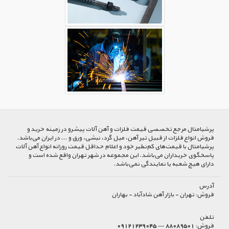
پرشیا‌متال مرجع تخصصی قیمت فلزات و آهن آلات پیشرو در زمینه خرید و
فروش انواع فلزات از قبیل تیر آهن، میل گرد، نبشی، ورق و ... در ایران می‌باشد.
پرشیامتال با قیمت‌های کم‌نظیر خود و اعلام حداقل قیمت روزانه انواع آهن آلات
پاسخگوی خریداران می‌باشد. این مجموعه در شهر تهران واقع شده است و
دارای هیچ شعبه یا نمایندگی نمی‌باشد.
آدرس
فروش:
تهران - بازار آهن شادآباد - بهاران
تلفن
فروش:
88089501 --- 09121239045