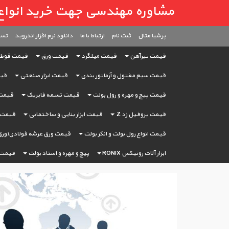
مشاوره مهندسی جهت خرید انواع آهن آ
پرشیا متال
ثبت ‌نام
ارتباط با ما
دانلود نرم افزار اندروید
تست
قیمت تیرآهن
قیمت میلگرد
قیمت ورق
قیمت قوط
قیمت سیم مفتول و آرماتور بندی
قیمت ابزار صنعتی
قیم
قیمت پیچ و مهره و رول بولت
قیمت تسمه فابریک
قیمت 
قیمت پروفیل زد Z
قیمت ابزار بنایی و ساختمانی
قیمت ا
قیمت انواع رول بولت و انکر بولت
قیمت ورق عرشه فولادی(ورق
ابزار آلات رونیکس RONIX
پیچ و مهره و استاد بولت
قیمت 