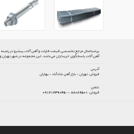
پرشیا‌متال مرجع تخصصی قیمت فلزات و آهن آلات پیشرو در زمینه خرید
آهن آلات پاسخگوی خریداران می‌باشد. این مجموعه در شهر تهران و
آدرس
فروش:
تهران - بازار آهن شادآباد - بهاران
تلفن
فروش:
88089501 --- 09121239045