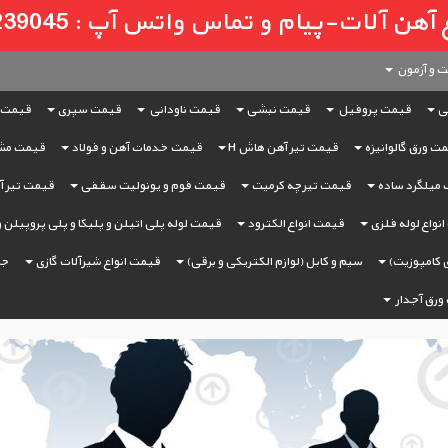
لات-پیام و تماس واتس آپ : 09121239045
 و آزمون
ی
قیمت پروفیل
قیمت نبشی
قیمت ناودانی
قیمت سپری
قیمت 
ت ورق گالوانیزه
قیمت تیر آهن هاش H
قیمت خدمات آهن و فولاد
قیمت مش
میلگرد ساده
قیمت تیرچه کرمیت
قیمت فوم و یونولیت سقفی
قیمت تیر آه
نواع لوله فلزی
قیمت انواع الکترود
قیمت لوله پلی اتیلن و پلیکا و پلی پروپیلن 
 کامپوزیت)
سیم و کابل (لوازم الکتریکی و برقی)
قیمت انواع شیرآلات گازی
جر
ورق آجدار