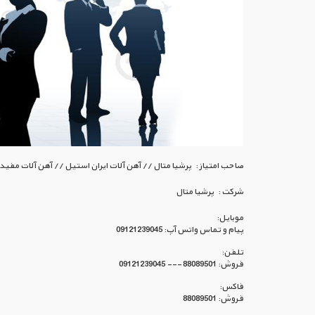
صاحب امتیاز :
پرشیا متال // آهن آلات ایران استیل // آهن آلات مفید /
شرکت :
پرشیا متال
موبایل:
پیام و تماس واتس آپ: 09121239045
تلفن:
فروش: 88089501 --- 09121239045
فاکس:
فروش: 88089501