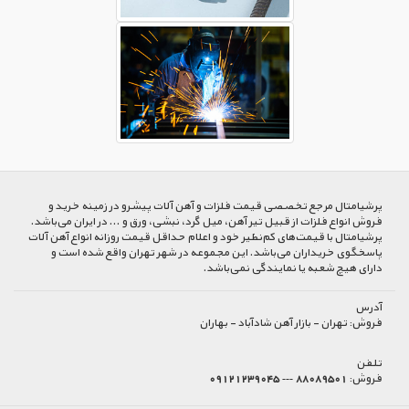
پرشیا‌متال مرجع تخصصی قیمت فلزات و آهن آلات پیشرو در زمینه خرید و
فروش انواع فلزات از قبیل تیر آهن، میل گرد، نبشی، ورق و ... در ایران می‌باشد.
پرشیامتال با قیمت‌های کم‌نظیر خود و اعلام حداقل قیمت روزانه انواع آهن آلات
پاسخگوی خریداران می‌باشد. این مجموعه در شهر تهران واقع شده است و
دارای هیچ شعبه یا نمایندگی نمی‌باشد.
آدرس
فروش:
تهران - بازار آهن شادآباد - بهاران
تلفن
فروش:
88089501 --- 09121239045