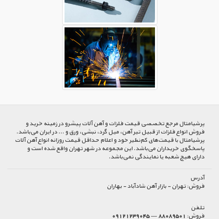
پرشیا‌متال مرجع تخصصی قیمت فلزات و آهن آلات پیشرو در زمینه خرید و
فروش انواع فلزات از قبیل تیر آهن، میل گرد، نبشی، ورق و ... در ایران می‌باشد.
پرشیامتال با قیمت‌های کم‌نظیر خود و اعلام حداقل قیمت روزانه انواع آهن آلات
پاسخگوی خریداران می‌باشد. این مجموعه در شهر تهران واقع شده است و
دارای هیچ شعبه یا نمایندگی نمی‌باشد.
آدرس
فروش:
تهران - بازار آهن شادآباد - بهاران
تلفن
فروش:
88089501 --- 09121239045