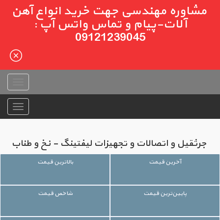
مشاوره مهندسی جهت خرید انواع آهن
آلات-پیام و تماس واتس آپ :
09121239045
جرثقیل و اتصالات و تجهیزات لیفتینگ - نخ و طناب
آخرین قیمت
بالاترین قیمت
پایین‌ترین قیمت
شاخص قیمت