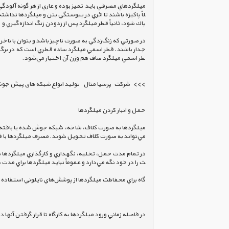
ميلگردهاي مصرفي بايد  تميز بوده و عاري از هر گونه آلودگ