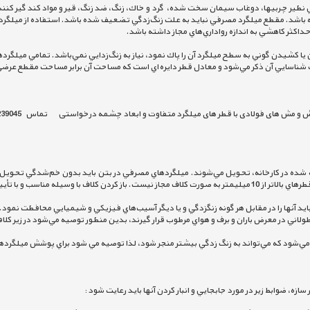
ي نظير چربيها، دوغاب سيمان سخت شده،  گرد و خاك، زنگ، ضد زنگ، قير و مواد كند گير كننده و
در صورتي كه زنگ‌زدگي به صورت ناچيز باشد و بتوان با نا
جدار باشند. قطر اسمي ميلگرد ساده قطري است كه در برگ شناسايي آن ذكر مي‌شود و معادل ق
در تمام مدت حمل، تخليه، نگهداري و كارگذاري ميلگردها بايد آنها را در مقابل هر گو