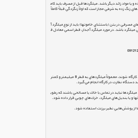
 يا مواد زائد ديگر باشد. ميلگردها قبل از مصرف بايد كام
لاً پاكيزه باشند تا اثري در پيوستگي بتن و ميلگردها نداشته باشد. مقطع ميلگرد مصرفي نبايد به علت زنگ‌زدگي تضعيف شده باشد. استفاده از ميلگردهاي زنگ زده به شرطي مجاز است كه اولاً زنگزدگي قبلاً ً كاملاً 
خن يا كشيدن گوني به سطح ميلگرد آن را پاك نمود، نياز به زنگ‌زدايي نمي‌باشد. تمامي ميلگردهاي مصرفي در بتن (باستثناي خاموتها) بايد از نوع ميلگرد آ
طر دايره‌اي است كه مساحت آن برابر مساحت مقطع عرضي ميلگرد باشد. در مورد ميلگرد آجدار، قطر اسمي معادل ق
ميلگردها به صورت كلاف، شاخه، شبكه جوش شده يا بافته شده در كارخانه، تحويل مي‌شوند. ميلگردهاي مصرفي در بتن بايد بدون خم‌شدگي تحويل كارگاه شوند، معمولاً ميلگردهاي به قطر 8  ميليمتر و كمتر 
نه زنگزدگي و يا ديگر آسيب‌هاي فيزيكي و شيميايي محافظت نمود. ميلگردها نبايد در تماس با خاك يا مصالحي باشند كه رطوب