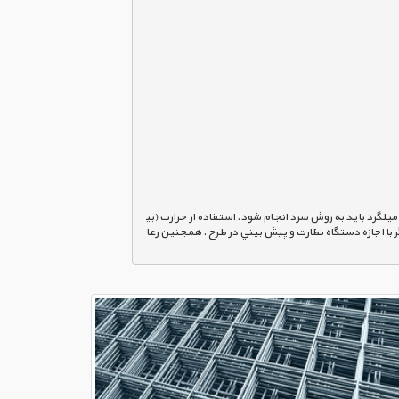
م كردن ميلگرد بايد به روش سرد انجام شود. استفاده از حرارت (بي
مگر با اجازه دستگاه نظارت و پيش بيني در طرح . همچنين رعا