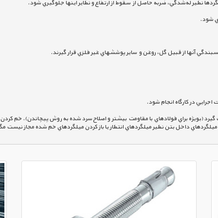
 وسائل مكانيكي صورت گيرد (بويژه براي فولادهاي با مقاومت  بيشتر و اصلاح سرد شده به روش پيچاندن). خ
 خم كردن ميلگردهاي داخل بتن نظير ميلگردهاي انتظار يا باز كردن ميلگردهاي خم شده مجاز نيست 