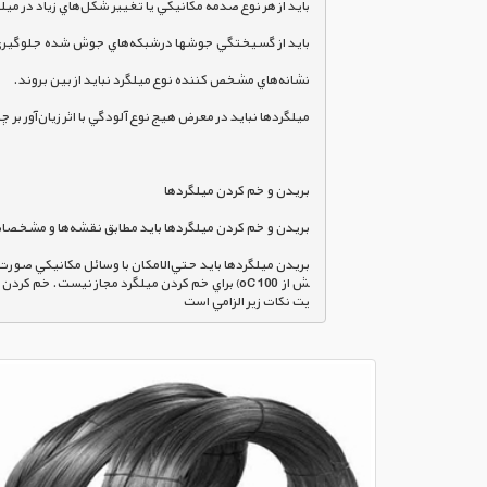
بريدن ميلگردها بايد حتي‌الامكان با
ش از  oC 100) براي خم كردن ميلگرد مجاز نيست.
يت نكات زير الزامي است 
