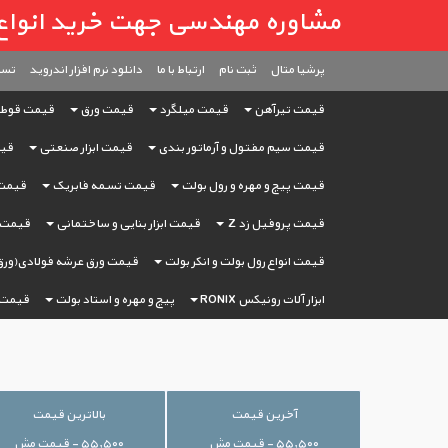
مشاوره مهندسی جهت خرید انواع آهن آ
پرشیا متال
ثبت ‌نام
ارتباط با ما
دانلود نرم افزار اندروید
تست
قیمت تیرآهن
قیمت میلگرد
قیمت ورق
قیمت قوط
قیمت سیم مفتول و آرماتور بندی
قیمت ابزار صنعتی
قیم
قیمت پیچ و مهره و رول بولت
قیمت تسمه فابریک
قیمت 
قیمت پروفیل زد Z
قیمت ابزار بنایی و ساختمانی
قیمت ا
قیمت انواع رول بولت و انکر بولت
قیمت ورق عرشه فولادی(ورق
ابزار آلات رونیکس RONIX
پیچ و مهره و استاد بولت
قیمت 
آخرین قیمت
بالاترین قیمت
۵۵,۵۰۰ - قیمت مش
۵۵,۵۰۰ - قیمت مش