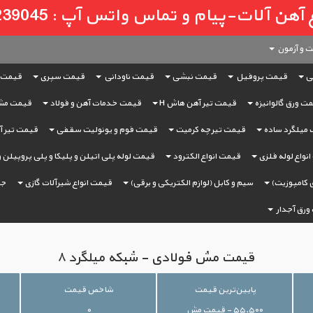
لات-پیام و تماس واتس آپ : 09121239045
 و آزمون
ی
قیمت پروفیل
قیمت نبشی
قیمت ناودانی
قیمت سپری
قیمت 
ت ورق گالوانیزه
قیمت تیر آهن هاش H
قیمت خدمات آهن و فولاد
قیمت مش
میلگرد ساده
قیمت تیرچه کرمیت
قیمت فوم و یونولیت سقفی
قیمت تیر آه
نواع لوله فلزی
قیمت انواع الکترود
قیمت لوله پلی اتیلن و پلیکا و پلی پروپیلن 
 کامپوزیت)
سیم و کابل (لوازم الکتریکی و برقی)
قیمت انواع شیرآلات گازی
جر
ورق آجدار
قیمت مش فولادی - شبکه میلگرد ۸
پایین‌ترین قیمت
شاخص قیمت
۵۵,۵۰۰ - قیمت مش
۰