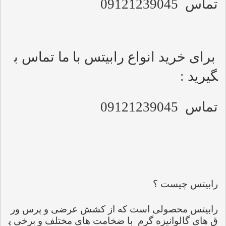
تماس  09121239045
برای خرید انواع رابیتس با ما تماس ب
گیرید :
تماس  09121239045
رابیتس چیست ؟
رابیتس محصولی است که از کشش عرضی و پرس ور
ق های گالوانیزه گرم  با ضخامت های مختلف و برخی پ