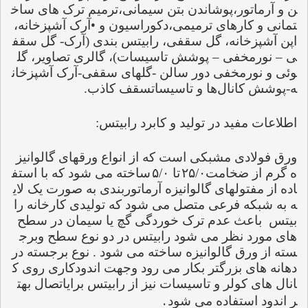
ن و آرماتور،پوشاندن بتن سیمانی،ترمیم ترک های ساخ
تمانی و کارهای ترمیمی،دکوراسیون و 
•
آرک آشپزخانه، 
اپن آشپزخانه، گل سقفی، رابیتس بندی (آرک- گل سقف
ی 
–
 نورمخفی 
–
 پوشش تاسیسات)، گالری تصاویر، گل
وئی و نورمخفی دور سالن -گلهای سقفی-آرک آشپزخان
ه-پوشش کانال‌ها و تاسیساتسقف کاذب.
اطلاعات مفید در تولید و کابرد رابیتس:
ورق فولادی مشبکی است که از انواع ورقهای گالوانیز
ه گرم از ضخامت
۲۵/۰
تا 
۵/۰
ساخته می شود که با استف
اده از مفتولهای گالوانیزه آرماتوربندی به صورت یک لای
ه به شبکه فرعی متصل می شود که تولیدی کارخانه را
بیتس  باعث عدم ترک خوردگی گچ یا سیمان در سطح 
های مورد نظر می شود رابیتس در دو نوع سطح وبرج
سته از ورق گالوانیزه ساخته می شود . نوع برجسته در 
دهانه های بزرگتر بکار می رود وجهت اندودکاری روی ک
انال های کولر و تاسیسات نیز از رابیتس برایاتصال بهت
 .
ر اندود استفاده می شود