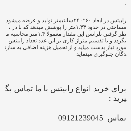
.
رابیتس در ابعاد 
۶۰*۲۴۰
سانتیمتر تولید و عرضه میشود 
مساحتی در حدود 
۱.۴۴
متر را پوشش میدهد که با در ن
ظر گرفتن تلرانس این مقدار معمولا 
۱.۴
متر محاسبه م
یگردد و با تقسیم متراژ کاری بر این عدد تعداد رابیتس 
مورد نیاز بدست میاید و از تحمیل هزینه اضافی به سازن
دگان جلوگیری مینماید
برای خرید انواع رابیتس با ما تماس بگ
یرید :
تماس
09121239045