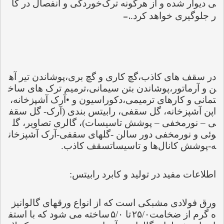
ی دیوار شده و از هرگونه ترک‌خوردگی و انفصال در کا
.-
ر جلوگیری خواهد کرد.
در سقف های کاذب،گچ کاری و گچ بری،پوشاندن تیر آه
ن و آرماتور،پوشاندن بتن سیمانی،ترمیم ترک های ساخ
تمانی و کارهای ترمیمی،دکوراسیون و 
•
آرک آشپزخانه، 
اپن آشپزخانه، گل سقفی، رابیتس بندی (آرک- گل سقف
ی 
–
 نورمخفی 
–
 پوشش تاسیسات)، گالری تصاویر، گل
وئی و نورمخفی دور سالن -گلهای سقفی-آرک آشپزخان
ه-پوشش کانال‌ها و تاسیساتسقف کاذب.
اطلاعات مفید در تولید و کابرد رابیتس:
ورق فولادی مشبکی است که از انواع ورقهای گالوانیز
ه گرم از ضخامت
۲۵/۰
تا 
۵/۰
ساخته می شود که با استف