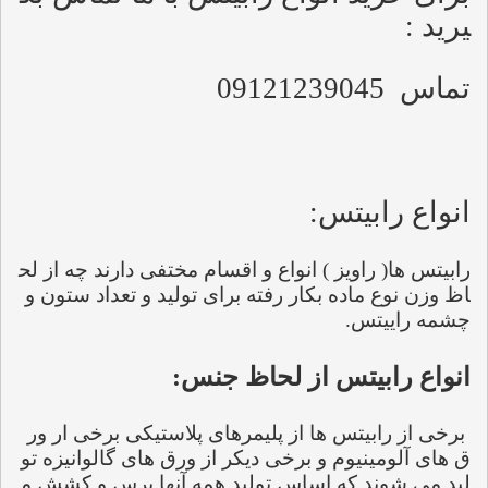
یرید :
تماس  09121239045
انواع رابیتس: 
رابیتس ها( راویز ) انواع و اقسام مختفی دارند چه از لح
اظ وزن نوع ماده بکار رفته برای تولید و تعداد ستون و 
چشمه راییتس.
انواع رابیتس از لحاظ جنس:
 برخی از رابیتس ها از پلیمرهای پلاستیکی برخی ار ور
ق های آلومینیوم و برخی دیکر از ورق های گالوانیزه تو
لید می شوند که اساس تولید همه آنها پرس و کشش م