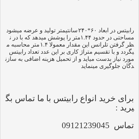
رابیتس در ابعاد 
۶۰*۲۴۰
سانتیمتر تولید و عرضه میشود 
مساحتی در حدود 
۱.۴۴
متر را پوشش میدهد که با در ن
ظر گرفتن تلرانس این مقدار معمولا 
۱.۴
متر محاسبه م
یگردد و با تقسیم متراژ کاری بر این عدد تعداد رابیتس 
مورد نیاز بدست میاید و از تحمیل هزینه اضافی به سازن
دگان جلوگیری مینماید
برای خرید انواع رابیتس با ما تماس بگ
یرید :
تماس  09121239045