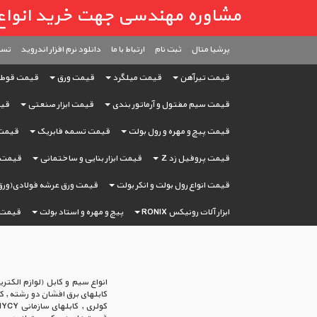
مشاوره مهندسی جهت خرید انواع آهن آ
پرشیا متال
ثبت ‌نام
ارتباط با ما
دانلود نرم افزار اندروید
تست
قیمت تیرآهن
قیمت میلگرد
قیمت ورق
قیمت قوط
قیمت سیم مفتول و آرماتور بندی
قیمت ابزار صنعتی
قیم
قیمت پیچ و مهره و رول بولت
قیمت تسمه فابریک
قیمت 
قیمت پروفیل زد Z
قیمت ابزار بنایی و ساختمانی
قیمت ا
قیمت انواع رول بولت و انکر بولت
قیمت ورق عرشه فولادی(ورق
ابزار آلات رونیکس RONIX
پیچ و مهره و استاد بولت
قیمت 
انواع سیم و کابل (لوازم الک
کابلهای برق افشان دو رشته , ک