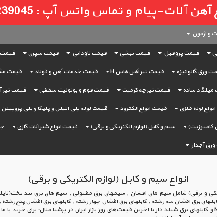
لات-پیام و تماس واتس آپ : 09121239045
 و آزمون
ی
قیمت پروفیل
قیمت نبشی
قیمت ناودانی
قیمت سپری
قیمت 
ت ورق گالوانیزه
قیمت تیر آهن هاش H
قیمت خدمات آهن و فولاد
قیمت مش
میلگرد ساده
قیمت تیرچه کرمیت
قیمت فوم و یونولیت سقفی
قیمت تیر آه
نواع لوله فلزی
قیمت انواع الکترود
قیمت لوله پلی اتیلن و پلیکا و پلی پروپیلن 
 کامپوزیت)
سیم و کابل (لوازم الکتریکی و برقی)
قیمت انواع شیرآلات گازی
جر
ورق آجدار
انواع سیم و کابل (لوازم الکتریکی و برقی)
تریکی و برقی) شامل سیم های افشان , سیمهای برق مفتولی , سیم های برق بند تخت(نایلون
ابلهای برق افشان سه رشته , کابلهای برق افشان چهار رشته , کابلهای برق افشان پنج رشته , 
کولری , کابلهای سازمانی NYCY و کابلهای برق شیلد دار با اخرین قیمت‌های روز بازار ایران در پرشیا متال؛ برای