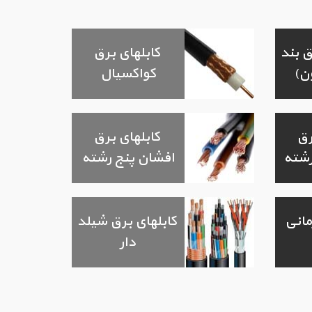
 بند
کابلهای برق
ن)
کواکسیال
رق
کابلهای برق
رشته
افشان پنج رشته
مانی
کابلهای برق شیلد
دار