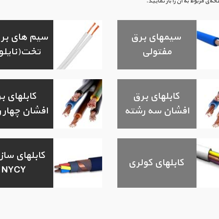
ی مربوط به آن را باز نمایید.
سیمهای برق
سیم های برق
مفتولی
تخت(نایلو
کابلهای برق
کابلهای ب
افشان سه رشته
افشان چهار 
کابلهای ساز
کابلهای کولری
NYCY