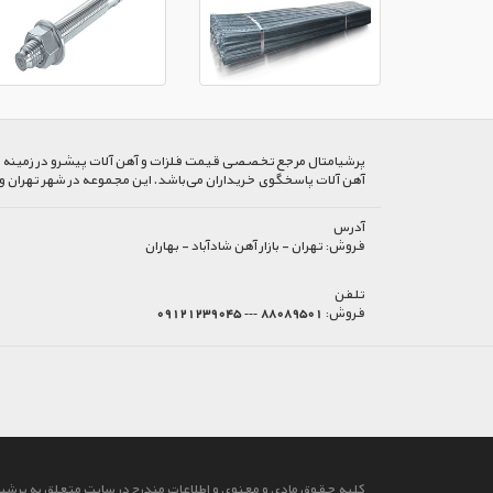
پرشیا‌متال مرجع تخصصی قیمت فلزات و آهن آلات پیشرو در زمینه خرید
آهن آلات پاسخگوی خریداران می‌باشد. این مجموعه در شهر تهران و
آدرس
فروش:
تهران - بازار آهن شادآباد - بهاران
تلفن
فروش:
88089501 --- 09121239045
کلیه حقوق مادی و معنوی و اطلاعات مندرج در سایت متعلق به پرشیا